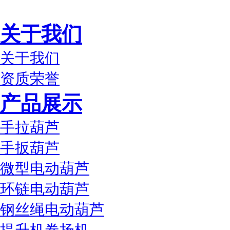
关于我们
关于我们
资质荣誉
产品展示
手拉葫芦
手扳葫芦
微型电动葫芦
环链电动葫芦
钢丝绳电动葫芦
提升机卷扬机