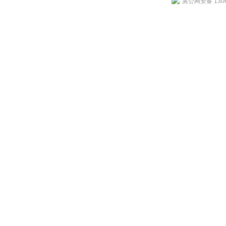
冀公网安备 1306